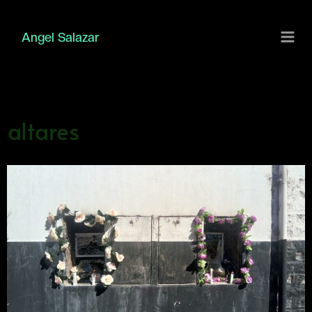
Ir
al
Angel Salazar
contenido
altares