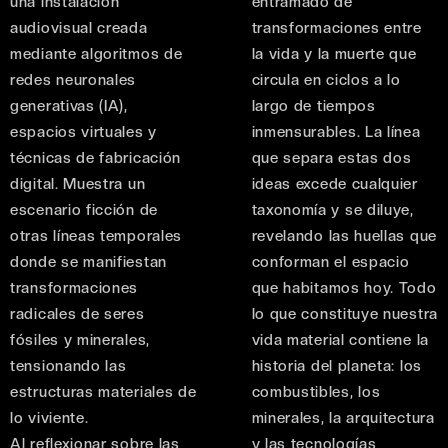
una instalación
entramado de
audiovisual creada
transformaciones entre
mediante algoritmos de
la vida y la muerte que
redes neuronales
circula en ciclos a lo
generativas (IA),
largo de tiempos
espacios virtuales y
inmensurables. La línea
técnicas de fabricación
que separa estas dos
digital. Muestra un
ideas excede cualquier
escenario ficción de
taxonomía y se diluye,
otras líneas temporales
revelando las huellas que
donde se manifiestan
conforman el espacio
transformaciones
que habitamos hoy. Todo
radicales de seres
lo que constituye nuestra
fósiles y minerales,
vida material contiene la
tensionando las
historia del planeta: los
estructuras materiales de
combustibles, los
lo viviente.
minerales, la arquitectura
Al reflexionar sobre las
y las tecnologías