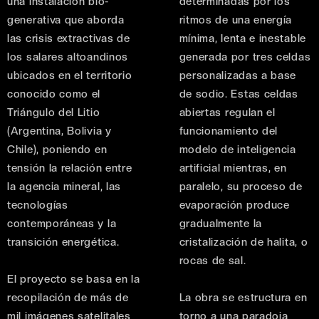
una instalación bio-
determinadas por los
generativa que aborda
ritmos de una energía
las crisis extractivas de
mínima, lenta e inestable
los salares altoandinos
generada por tres celdas
ubicados en el territorio
personalizadas a base
conocido como el
de sodio. Estas celdas
Triángulo del Litio
abiertas regulan el
(Argentina, Bolivia y
funcionamiento del
Chile), poniendo en
modelo de inteligencia
tensión la relación entre
artificial mientras, en
la agencia mineral, las
paralelo, su proceso de
tecnologías
evaporación produce
contemporáneas y la
gradualmente la
transición energética.
cristalización de halita, o
rocas de sal.
El proyecto se basa en la
recopilación de más de
La obra se estructura en
mil imágenes satelitales
torno a una paradoja